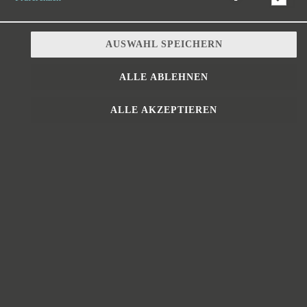
AUSWAHL SPEICHERN
NEU
ALLE ABLEHNEN
ALLE AKZEPTIEREN
SCHWARZWÄLDER CROQUE
mit Weißkraut, Schwarzwälder
Schinken, Rucola, Tomaten,
Mozzarella, grünem Pesto und
Hausdressing
9,30 € *