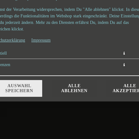
nst der Verarbeitung widersprechen, indem Du "Alle ablehnen" klickst. In dies
lerdings die Funktionalitäten im Webshop stark eingeschränkt. Deine Einstellu
du jederzeit ändern. Mehr zu den Diensten erfährst Du, indem Du auf das
ichen klickst.
chutzerklärung
Impressum
iell
2,90 € *
renzen
* Die Preise können nach Auswahl des Stores variieren.
AUSWAHL
ALLE
ALLE
SPEICHERN
ABLEHNEN
AKZEPTIE