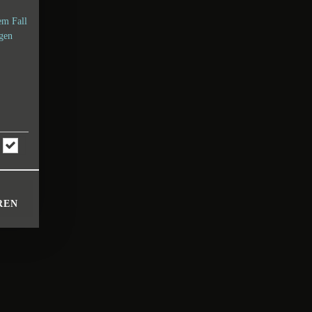
em Fall
ngen
REN