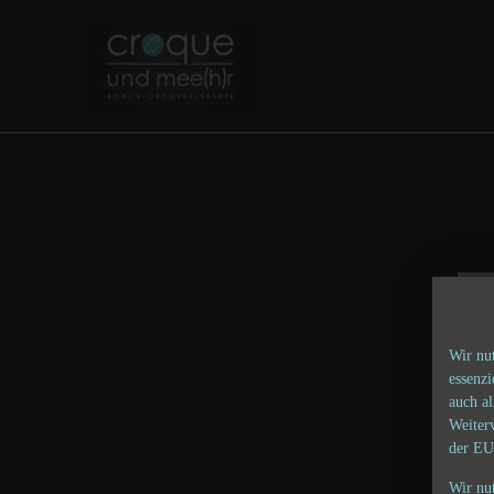
Wir nu
essenz
auch al
Weiter
der EU
Wir nu