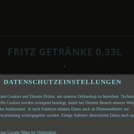
FRITZ GETRÄNKE 0,33L
DATENSCHUTZEINSTELLUNGEN
tzen Cookies und Dienste Dritter, um unseren Onlineshop zu betreiben. Techni
ielle Cookies werden zwingend benötigt, damit bei Deinem Besuch unseres Web
les funktioniert. Je nach Funktion können Daten auch an Diensteanbieter zur
verarbeitung weitergegeben werden. Einige Anbieter übermitteln Daten auch au
.
tzen Google Maps im Onlineshop.