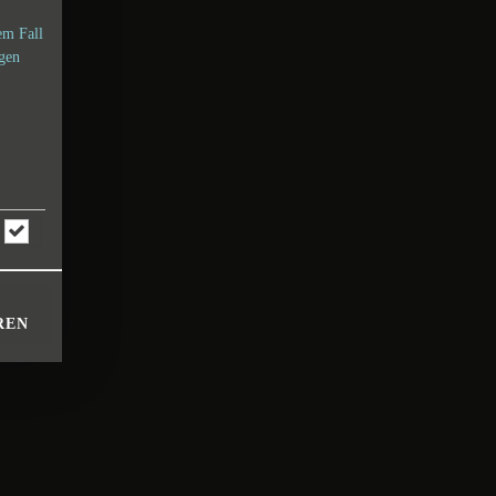
em Fall
ngen
REN