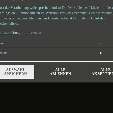
nst der Verarbeitung widersprechen, indem Du "Alle ablehnen" klickst. In dies
lerdings die Funktionalitäten im Webshop stark eingeschränkt. Deine Einstellu
du jederzeit ändern. Mehr zu den Diensten erfährst Du, indem Du auf das
ichen klickst.
chutzerklärung
Impressum
iell
3,50 € *
renzen
* Die Preise können nach Auswahl des Stores variieren.
AUSWAHL
ALLE
ALLE
SPEICHERN
ABLEHNEN
AKZEPTIE