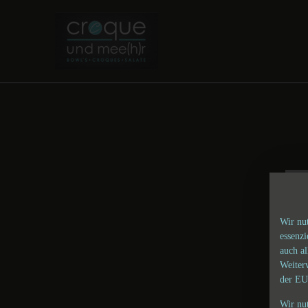
Wir nu
essenz
auch al
Weiter
der EU
Wir nu