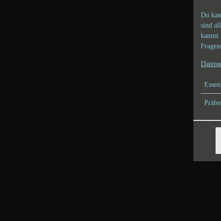
Du kan
sind al
kannst 
Frageze
Datens
Essenz
Präfe