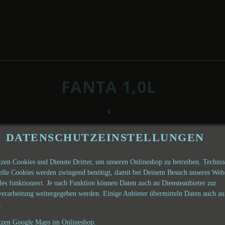
FANTA 1,0L
DATENSCHUTZEINSTELLUNGEN
tzen Cookies und Dienste Dritter, um unseren Onlineshop zu betreiben. Techni
ielle Cookies werden zwingend benötigt, damit bei Deinem Besuch unseres Web
les funktioniert. Je nach Funktion können Daten auch an Diensteanbieter zur
verarbeitung weitergegeben werden. Einige Anbieter übermitteln Daten auch au
.
tzen Google Maps im Onlineshop.