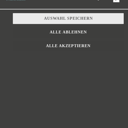
AUSWAHL SPEICHERN
ALLE ABLEHNEN
mit verschiedenen Blattsalaten, Tomaten, Mozzarella und grünem
Pesto
ALLE AKZEPTIEREN
9,90 € *
* Die Preise können nach Auswahl des Stores variieren.
© 2026
https://www.croque-meehr.com/
Impressum
Datenschutz
Datenschutzeinstellungen
Barrierefreiheit
AGB
Lieferdienstsoftware und Webshop von
SIDES