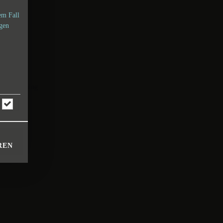
em Fall
ngen
 Hausdressing
REN