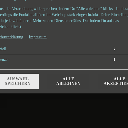
nst der Verarbeitung widersprechen, indem Du "Alle ablehnen" klickst. In dies
lerdings die Funktionalitäten im Webshop stark eingeschränkt. Deine Einstellu
du jederzeit ändern. Mehr zu den Diensten erfährst Du, indem Du auf das
ichen klickst.
chutzerklärung
Impressum
iell
t, Chester Käse , Dänische Gurken, Rindfleisch, Tomate, Zwiebel, BBQ Sauce,
renzen
12,60 € *
* Die Preise können nach Auswahl des Stores variieren.
AUSWAHL
ALLE
ALLE
SPEICHERN
ABLEHNEN
AKZEPTIE