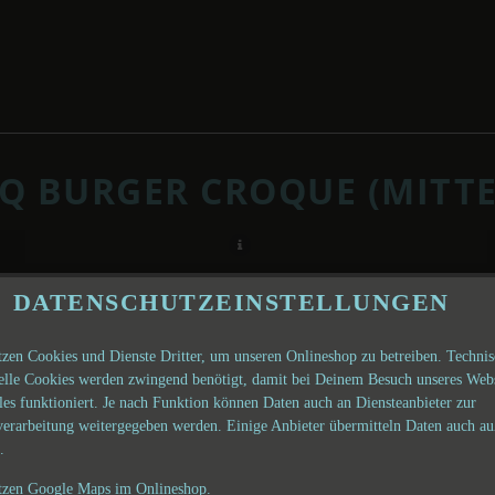
Q BURGER CROQUE (MITTE
DATENSCHUTZEINSTELLUNGEN
tzen Cookies und Dienste Dritter, um unseren Onlineshop zu betreiben. Techni
ielle Cookies werden zwingend benötigt, damit bei Deinem Besuch unseres Web
les funktioniert. Je nach Funktion können Daten auch an Diensteanbieter zur
verarbeitung weitergegeben werden. Einige Anbieter übermitteln Daten auch au
.
tzen Google Maps im Onlineshop.