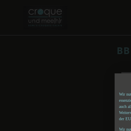
BB
Wir nu
essenz
auch al
Weiter
der EU
Wir nu