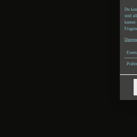
Du kan
sind al
kannst 
Frageze
Datens
Essenz
Salat, Weißkrau
Präfe