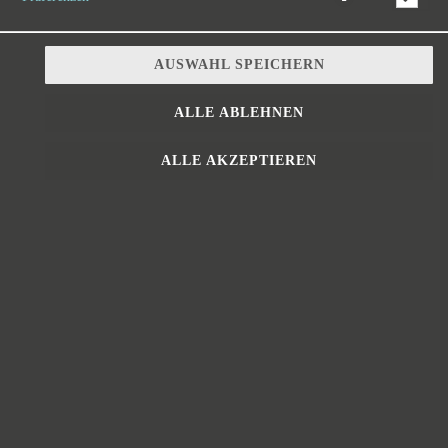
AUSWAHL SPEICHERN
ALLE ABLEHNEN
mit Salat, Weißkraut, Käse, Gurken, Tomaten und Hausdressing
ALLE AKZEPTIEREN
9,80 € *
* Die Preise können nach Auswahl des Stores variieren.
© 2026
https://www.croque-meehr.com/
Impressum
Datenschutz
Datenschutzeinstellungen
Barrierefreiheit
AGB
Lieferdienstsoftware und Webshop von
SIDES